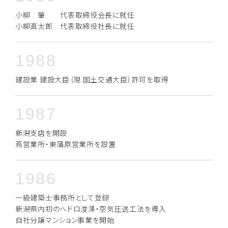
小柳 肇 代表取締役会長に就任
小柳直太郎 代表取締役社長に就任
1988
建設業 建設大臣（現 国土交通大臣）許可を取得
1987
新潟支店を開設
燕営業所・東蒲原営業所を設置
1986
一級建築士事務所として登録
新潟県内初のヘドロ浚渫・空気圧送工法を導入
自社分譲マンション事業を開始