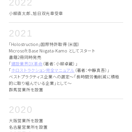
2022
小柳直太郎、旭日双光章受章
2021
「Holostruction」国際特許取得（米国）
Microsoft Base Niigata-Kamo としてスタート
書籍2冊同時発売
「
建設業界DX革命
（著者：小柳卓蔵）」
「
ホロストラクション完全マニュアル
（著者：中靜真吾）」
ベストプラクティス企業への選定～「長時間労働削減に積極
的に取り組んでいる企業」として～
群馬営業所を設置
2020
大阪営業所を設置
名古屋営業所を設置