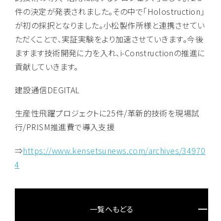
件の決定が発表されました。その中で「Holostruction」
が初の採択となりました。小松製作所様と連携させてい
ただくことで、実証実験をより加速させていきます。今後
ますます技術開発に力を入れ、i-Constructionの推進に
貢献していきます。
建設通信DEGITAL
生産性飛躍プロジェクトに25件/革新的技術を現場試
行/PRISM推進費で導入支援
⇒
https://www.kensetsunews.com/archives/34970
4
一覧へもどる