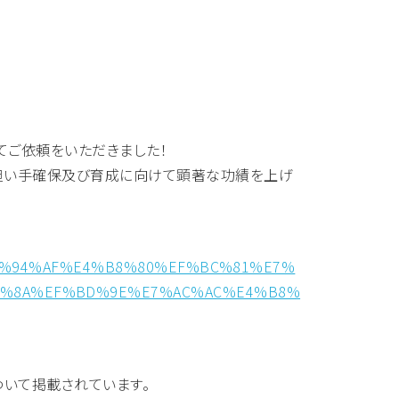
てご依頼をいただきました！
担い手確保及び育成に向けて顕著な功績を上げ
7%E5%94%AF%E4%B8%80%EF%BC%81%E7%
E%8A%EF%BD%9E%E7%AC%AC%E4%B8%
ついて掲載されています。