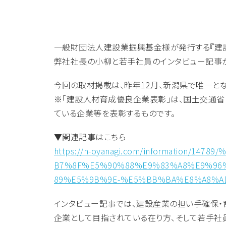
一般財団法人建設業振興基金様が発行する『建設
弊社社長の小柳と若手社員のインタビュー記事
今回の取材掲載は、昨年12月、新潟県で唯一と
※「建設人材育成優良企業表彰」は、国土交通
ている企業等を表彰するものです。
▼関連記事はこちら
https://n-oyanagi.com/informatio
B7%8F%E5%90%88%E9%83%A8%E9%96
89%E5%9B%9E-%E5%BB%BA%E8%A8%A
インタビュー記事では、建設産業の担い手確保・
企業として目指されている在り方、そして若手社