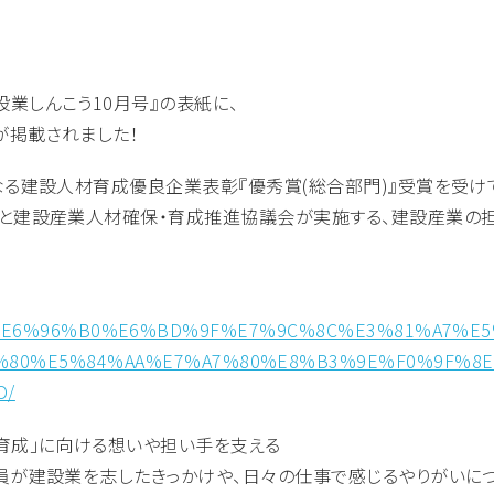
業しんこう10月号』の表紙に、
が掲載されました！
なる建設人材育成優良企業表彰『優秀賞(総合部門)』受賞を受け
省と建設産業人材確保・育成推進協議会が実施する、建設産業の
n/14789/%E6%96%B0%E6%BD%9F%E7%9C%8C%E3%81%A
%80%E5%84%AA%E7%A7%80%E8%B3%9E%F0%9F%8
D/
育成」に向ける想いや担い手を支える
員が建設業を志したきっかけや、日々の仕事で感じるやりがいに