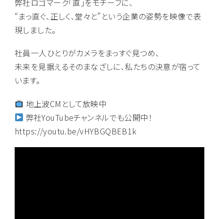
弊社ロゴマーク「直」をモチーフに、
“まっ直ぐ、正しく、堂々と”という企業の姿勢を映像で表
現しました。
社員一人ひとりがカメラをまっすぐ見つめ、
未来を見据えるそのまなざしに、私たちの決意が宿って
います。
地上波CMとして放映中
弊社YouTubeチャンネルでも公開中！
https://youtu.be/vHYBGQBEB1k