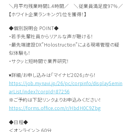
＼月平均残業時間1.4時間／ ＼従業員満足度97％／
【ホワイト企業ランキング1位を獲得！】
◆個別説明会 POINT◆
・若手先輩社員からリアルな声が聴ける！
・最先端建設DX”Holostruction”による現場管理の疑
似体験も！
・サクッと短時間で業界研究！
▾詳細/お申し込みは「マイナビ2026」から！
https://job.mynavi.jp/26/pc/corpinfo/displaySemin
arList/index?corpId=87256
※ご予約は下記リンクよりお申込みください！
https://forms.office.com/r/HbdH0C9Zbg
◆日程◆
＜オンライン＞ 60分