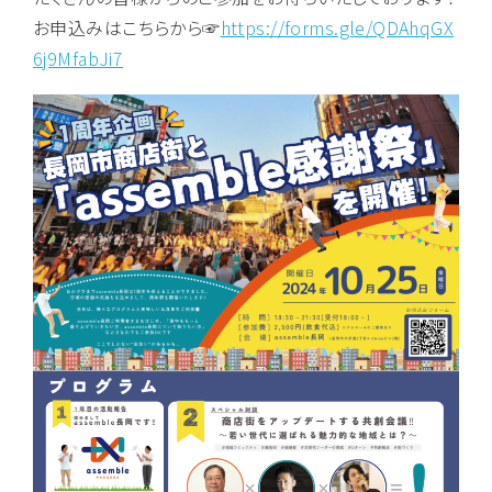
お申込みはこちらから☞
https://forms.gle/QDAhqGX
6j9MfabJi7