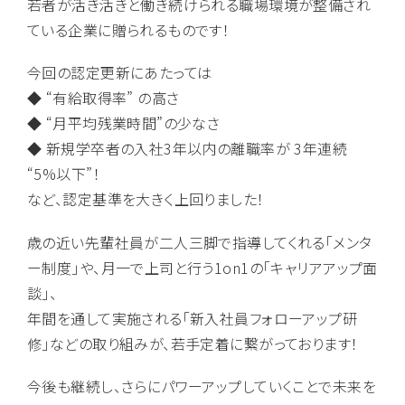
若者が活き活きと働き続けられる職場環境が整備され
ている企業に贈られるものです！
今回の認定更新にあたっては
◆ “有給取得率” の高さ
◆ “月平均残業時間”の少なさ
◆ 新規学卒者の入社3年以内の離職率が 3年連続
“5%以下”！
など、認定基準を大きく上回りました！
歳の近い先輩社員が二人三脚で指導してくれる「メンタ
ー制度」や、月一で上司と行う1on1の「キャリアアップ面
談」、
年間を通して実施される「新入社員フォローアップ研
修」などの取り組みが、若手定着に繋がっております！
今後も継続し、さらにパワーアップしていくことで未来を