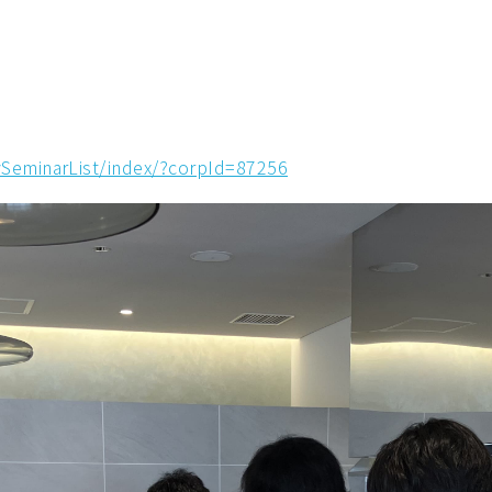
aySeminarList/index/?corpId=87256