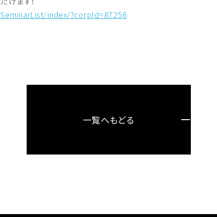
だけます！
aySeminarList/index/?corpId=87256
一覧へもどる