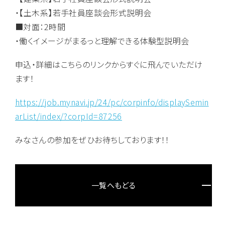
・【土木系】若手社員座談会形式説明会
■対面：2時間
・働くイメージがまるっと理解できる体験型説明会
申込・詳細はこちらのリンクからすぐに飛んでいただけ
ます！
https://job.mynavi.jp/24/pc/corpinfo/displaySemin
arList/index/?corpId=87256
みなさんの参加をぜひお待ちしております！！
一覧へもどる