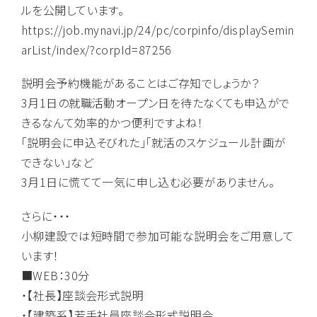
ルを公開しています。
https://job.mynavi.jp/24/pc/corpinfo/displaySemin
arList/index/?corpId=87256
説明会予約機能があることはご存知でしょうか？
3月1日の就職活動オープン日を待たなくても申込がで
きるなんて効率的かつ便利ですよね！
「説明会に申込そびれた」「就活のスケジュール計画が
できない」など
3月1日に慌てて一気に申し込む必要がありません。
さらに・・・
小柳建設では短時間で参加可能な説明会をご用意して
います！
■WEB：30分
・【社長】座談会形式説明
・【建築系】若手社員座談会形式説明会