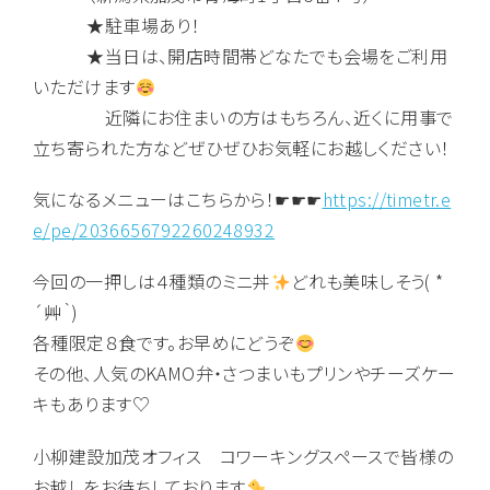
★駐車場あり！
★当日は、開店時間帯どなたでも会場をご利用
いただけます
近隣にお住まいの方はもちろん、近くに用事で
立ち寄られた方などぜひぜひお気軽にお越しください！
気になるメニューはこちらから！☛☛☛
https://timetr.e
e/pe/2036656792260248932
今回の一押しは４種類のミニ丼
どれも美味しそう( *
´艸｀)
各種限定８食です。お早めにどうぞ
その他、人気のKAMO弁・さつまいもプリンやチーズケー
キもあります♡
小柳建設加茂オフィス コワーキングスペースで皆様の
お越しをお待ちしております